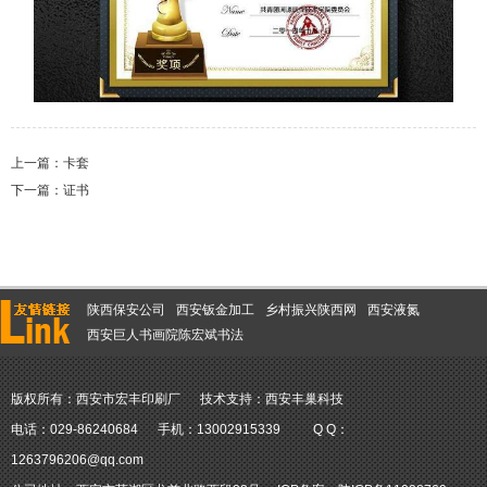
上一篇：
卡套
下一篇：
证书
陕西保安公司
西安钣金加工
乡村振兴陕西网
西安液氮
西安巨人书画院陈宏斌书法
版权所有：西安市宏丰印刷厂
技术支持：
西安丰巢科技
电话：029-86240684
手机：13002915339
Q Q：
1263796206@qq.com