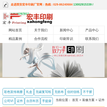
走进西安宏丰印刷厂官网：热线 : 029-86240684
13002915339 /
13629297811
网站首页
关于我们
新闻中心
产品中心
精品案例
合作流程
印刷常识
联系我们
彩色宣传画册
礼盒
无碳复写纸
无纺布
信封信纸
不干胶
当前位置：
首页
> 装修方案 > 证件
公司VI
证件
台历年历
手提袋