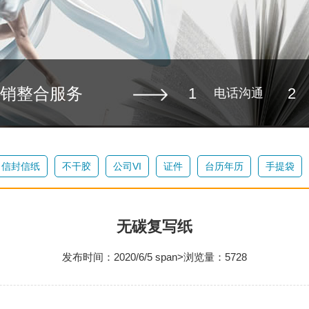
销整合服务
1
2
电话沟通
信封信纸
不干胶
公司VI
证件
台历年历
手提袋
无碳复写纸
发布时间：2020/6/5 span>浏览量：5728